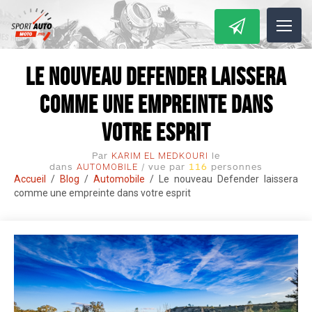
Automobile
23/03/2024 17:31:31
Le nouveau Defender laissera
comme une empreinte dans
votre esprit
Par
le
KARIM EL MEDKOURI
dans
/ vue par
116
personnes
AUTOMOBILE
Accueil
/
Blog
/
Automobile
/
Le nouveau Defender laissera
comme une empreinte dans votre esprit