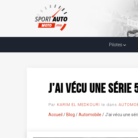
J’ai vécu une série
Automobile
14/12/2023 23:34:34
Pilotes
J’ai vécu une série
Par
le
dans
KARIM EL MEDKOURI
AUTOMOB
Accueil
/
Blog
/
Automobile
/
J’ai vécu une sé