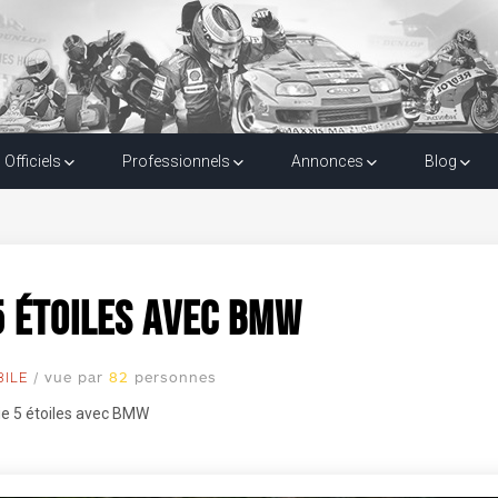
 5 étoiles avec BMW
Officiels
Professionnels
Annonces
Blog
 5 étoiles avec BMW
/ vue par
82
personnes
ILE
rie 5 étoiles avec BMW