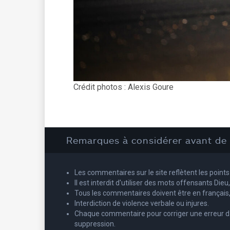
Crédit photos : Alexis Goure
Remarques à considérer avant d
Les commentaires sur le site reflètent les points
Il est interdit d'utiliser des mots offensants Dieu
Tous les commentaires doivent être en français,
Interdiction de violence verbale ou injures.
Chaque commentaire pour corriger une erreur dans
suppression.