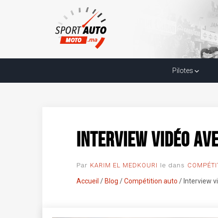
Interview vidéo ave
Compétition auto
06/05/2021 15:24:24
Pilotes
Interview vidéo av
Par
le
dans
KARIM EL MEDKOURI
COMPÉTI
Accueil
/
Blog
/
Compétition auto
/
Interview 