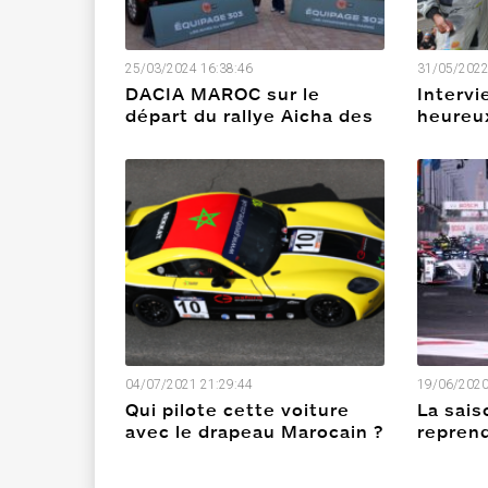
25/03/2024 16:38:46
31/05/2022
DACIA MAROC sur le
Intervi
départ du rallye Aicha des
heureu
gazelles avec deux
efforts,
équipages en Duster 4*4
sacrifi
04/07/2021 21:29:44
19/06/2020
Qui pilote cette voiture
La sais
avec le drapeau Marocain ?
reprend
Berlin