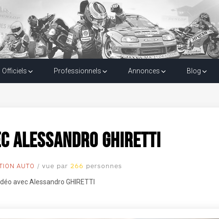
c Alessandro GHIRET
Officiels
Professionnels
Annonces
Blog
ec Alessandro GHIRETTI
/ vue par
266
personnes
TION AUTO
vidéo avec Alessandro GHIRETTI