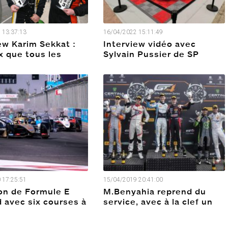
 13:37:13
16/04/2022 15:11:49
ew Karim Sekkat :
Interview vidéo avec
x que tous les
Sylvain Pussier de SP
 travail et
Compétition
ces payent.
 17:25:51
15/04/2019 20:41:00
on de Formule E
M.Benyahia reprend du
 avec six courses à
service, avec à la clef un
podium en GT4 European
Series