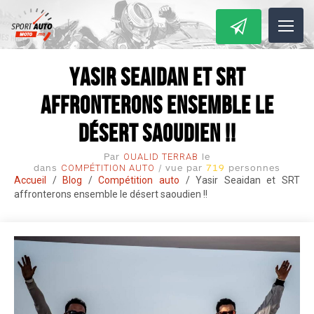
Compétition auto
29/10/2020 22:10:10
Yasir Seaidan et SRT
affronterons ensemble le
désert saoudien !!
Par
le
OUALID TERRAB
dans
/ vue par
719
personnes
COMPÉTITION AUTO
Accueil
/
Blog
/
Compétition auto
/
Yasir Seaidan et SRT
affronterons ensemble le désert saoudien !!